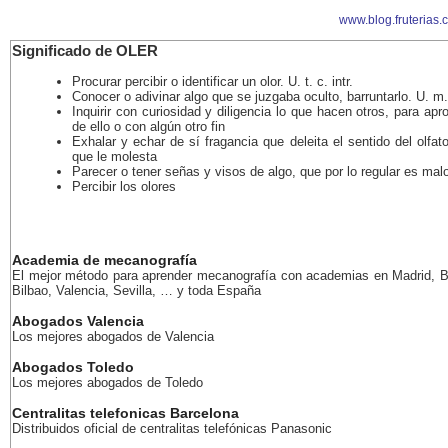
www.blog.fruterias.
Significado de OLER
Procurar percibir o identificar un olor. U. t. c. intr.
Conocer o adivinar algo que se juzgaba oculto, barruntarlo. U. m. 
Inquirir con curiosidad y diligencia lo que hacen otros, para ap
de ello o con algún otro fin
Exhalar y echar de sí fragancia que deleita el sentido del olfat
que le molesta
Parecer o tener señas y visos de algo, que por lo regular es mal
Percibir los olores
Academia de mecanografía
El mejor método para aprender mecanografía con academias en Madrid, B
Bilbao, Valencia, Sevilla, … y toda España
Abogados Valencia
Los mejores abogados de Valencia
Abogados Toledo
Los mejores abogados de Toledo
Centralitas telefonicas Barcelona
Distribuidos oficial de centralitas telefónicas Panasonic