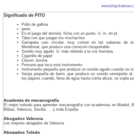
www.blog.fruterias.
Significado de PITO
Pollo de gallina
pene.
En el juego del dominó, ficha con un punto. U. m. en pl.
Taba con que juegan los muchachos
Garrapata casi circular, muy común en las sabanas de la
Meridional, que produce una comezón insoportable
Sonido muy agudo. U. más referido a la voz humana
Cigarrillo de papel
Claxon, bocina
Persona que toca este instrumento
Instrumento pequeño que produce un sonido agudo cuando se so
Vasija pequeña de barro, que produce un sonido semejante al 
los pájaros cuando, llena de agua hasta cierta altura, se sopla po
Academia de mecanografía
El mejor método para aprender mecanografía con academias en Madrid, B
Bilbao, Valencia, Sevilla, … y toda España
Abogados Valencia
Los mejores abogados de Valencia
Abogados Toledo