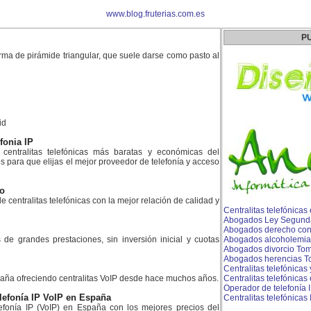
www.blog.fruterias.com.es
P
orma de pirámide triangular, que suele darse como pasto al
id
efonia IP
centralitas telefónicas más baratas y económicas del
para que elijas el mejor proveedor de telefonía y acceso
ao
e centralitas telefónicas con la mejor relación de calidad y
Centralitas telefónicas
Abogados Ley Segund
Abogados derecho concu
es de grandes prestaciones, sin inversión inicial y cuotas
Abogados alcoholemia
Abogados divorcio Tom
Abogados herencias T
Centralitas telefónicas
aña ofreciendo centralitas VoIP desde hace muchos años.
Centralitas telefónicas
Operador de telefonía 
lefonía IP VoIP en España
Centralitas telefónicas
fonía IP (VoIP) en España con los mejores precios del