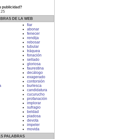
u publicidad?
 25
ABRAS DE LA WEB
fiar
abonar
fenecer
rendija
rebosar
tubular
tráquea
fonación
sellado
gloriosa
faurestina
decálogo
exagerado
contorsión
a
burlesca
candidatura
cucurucho
profanación
implorar
sufragio
beldad
piadosa
devota
impeler
movida
S PALABRAS