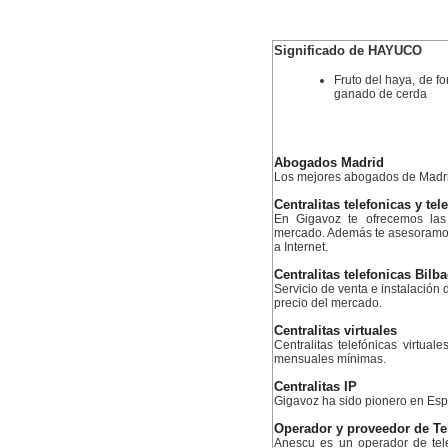
Significado de HAYUCO
Fruto del haya, de f
ganado de cerda
Abogados Madrid
Los mejores abogados de Madr
Centralitas telefonicas y tel
En Gigavoz te ofrecemos las 
mercado. Además te asesoramos 
a Internet.
Centralitas telefonicas Bilb
Servicio de venta e instalación d
precio del mercado.
Centralitas virtuales
Centralitas telefónicas virtual
mensuales mínimas.
Centralitas IP
Gigavoz ha sido pionero en Esp
Operador y proveedor de Te
Anescu es un operador de tele