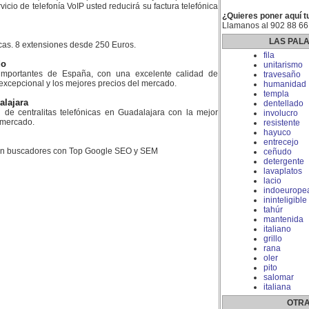
icio de telefonía VoIP usted reducirá su factura telefónica
¿Quieres poner aquí t
Llamanos al 902 88 66
LAS PAL
icas. 8 extensiones desde 250 Euros.
fila
do
unitarismo
mportantes de España, con una excelente calidad de
travesaño
 excepcional y los mejores precios del mercado.
humanidad
templa
alajara
dentellado
n de centralitas telefónicas en Guadalajara con la mejor
involucro
l mercado.
resistente
hayuco
entrecejo
 en buscadores con Top Google SEO y SEM
ceñudo
detergente
lavaplatos
lacio
indoeurope
ininteligible
tahúr
mantenida
italiano
grillo
rana
oler
pito
salomar
italiana
OTRA