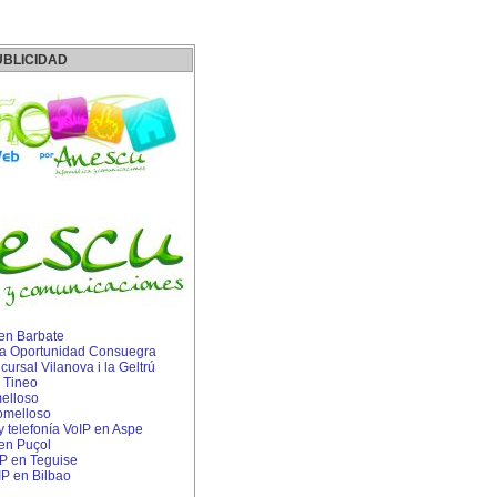
UBLICIDAD
 en Barbate
a Oportunidad Consuegra
rsal Vilanova i la Geltrú
 Tineo
elloso
omelloso
 y telefonía VoIP en Aspe
 en Puçol
IP en Teguise
 IP en Bilbao