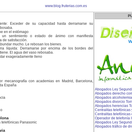
www.blog.fruterias.com.es
P
iente: Exceder de su capacidad hasta derramarse su
ebosaba.
ene en el estómago
r un sentimiento o estado de ánimo con manifiesta
 de satisfacción.
Abundar mucho. Le rebosan los bienes.
ia líquida: Derramarse por encima de los bordes del
ntiene. El agua del vaso rebosaba.
Estar exageradamente lleno
er mecanografía con academias en Madrid, Barcelona,
toda España
Abogados Ley Segund
Abogados derecho concu
cia
Abogados alcoholemia
Abogados divorcio Tom
Abogados herencias T
do
Centralitas telefónicas
Centralitas telefónicas
elona
Operador de telefonía 
as telefónicas Panasonic
Abogados Ley Segunda
Abogados tráfico de dro
via