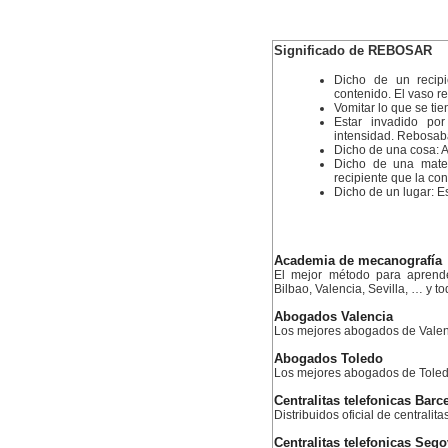
Significado de REBOSAR
Dicho de un recip
contenido. El vaso r
Vomitar lo que se ti
Estar invadido po
intensidad. Rebosaba
Dicho de una cosa: 
Dicho de una mater
recipiente que la co
Dicho de un lugar: 
Academia de mecanografía
El mejor método para aprend
Bilbao, Valencia, Sevilla, … y 
Abogados Valencia
Los mejores abogados de Valen
Abogados Toledo
Los mejores abogados de Tole
Centralitas telefonicas Barc
Distribuidos oficial de centralit
Centralitas telefonicas Sego