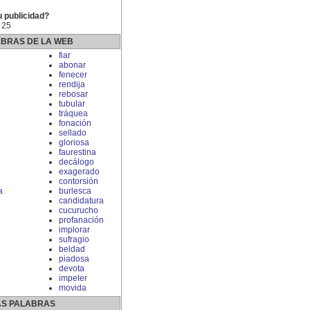
u publicidad?
 25
ABRAS DE LA WEB
fiar
abonar
fenecer
rendija
rebosar
tubular
tráquea
fonación
sellado
gloriosa
faurestina
decálogo
exagerado
contorsión
a
burlesca
candidatura
cucurucho
profanación
implorar
sufragio
beldad
piadosa
devota
impeler
movida
S PALABRAS