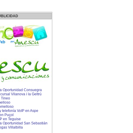
UBLICIDAD
a Oportunidad Consuegra
rsal Vilanova i la Geltrú
 Tineo
elloso
omelloso
 y telefonía VoIP en Aspe
 en Puçol
IP en Teguise
 Oportunidad San Sebastián
gas Villalbilla