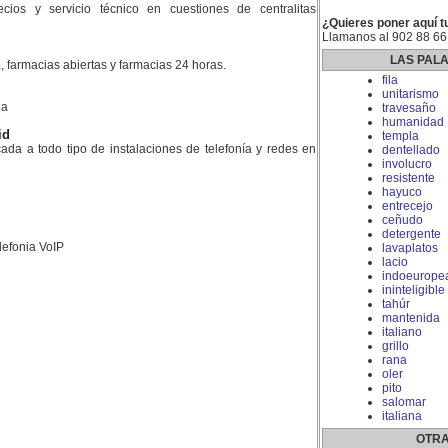
ios y servicio técnico en cuestiones de centralitas
¿Quieres poner aquí t
Llamanos al 902 88 66
LAS PAL
, farmacias abiertas y farmacias 24 horas.
fila
unitarismo
la
travesaño
humanidad
id
templa
da a todo tipo de instalaciones de telefonía y redes en
dentellado
involucro
resistente
hayuco
entrecejo
ceñudo
detergente
lefonia VoIP
lavaplatos
lacio
indoeurope
ininteligible
tahúr
mantenida
italiano
grillo
rana
oler
pito
salomar
italiana
OTRA